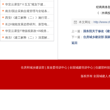
华宜云课堂/“十五五”规划下建...
经商商务
南京/国企采购合规管理与全链条...
《〈外商
西安/《建工解释（二）》施行背...
本文网址：
http://www.
长沙/储能发展趋势研判、新型电...
华宜云课堂/“增值税新政+AI税务...
上一篇：
国务院关于修改《建
下一篇：
住房城乡建设部 国
南京/《建工解释（二）》深度解...
返回
住房和城乡建设部
|
发改委培训中心
|
全国城建培训中心
|
住建部科
版权所有 全国城建人