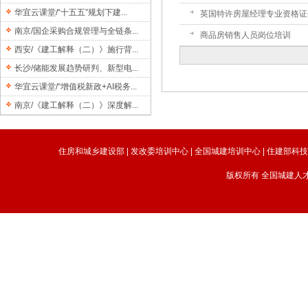
华宜云课堂/“十五五”规划下建...
英国特许房屋经理专业资格证
南京/国企采购合规管理与全链条...
商品房销售人员岗位培训
西安/《建工解释（二）》施行背...
长沙/储能发展趋势研判、新型电...
华宜云课堂/“增值税新政+AI税务...
南京/《建工解释（二）》深度解...
住房和城乡建设部
|
发改委培训中心
|
全国城建培训中心
|
住建部科
版权所有 全国城建人