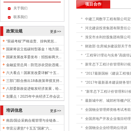
项目合作
关于我们
联系我们
中建三局数字工程有限公司定制
河北建设投资集团有限责任公司
政策法规
更多>>
淮安市水利控股集团有限公司
“双碳考核”严格追责、挂钩奖惩...
财政部 住房城乡建设部关于市
国家将设立低碳转型基金！地方国...
“工程审计理论与实务”高级培
国家发展改革委发布：招投标两大...
新常态下工程计价管理和计税改
金融监管总局：防范涉农贷款违规...
六大看点！国家发改委详解“十五...
“2017最新国标《建设工程项
三部门联合推出18条政策举措支持...
“2017年最新基本建设财务管
八部委新政促进银发经济发展，给...
“新常态下工程计价管理和计税
划重点！2025年中央经济工作会议...
最新城中村、城郊村等棚户区改
全国物业管理师资格考试考前
培训信息
更多>>
全国房地产开发企业项目经理
南昌/国企采购合规管理与全链条...
全国物业企业经理岗位培训
华宜云课堂/“十五五”国家“六...